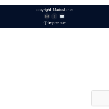
copyright: Madestones
Instagram
Facebook
Email
ⓘ
Impressum